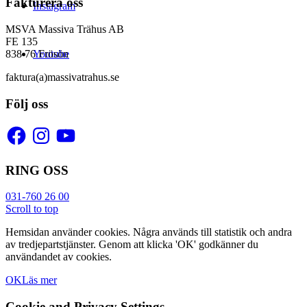
Fakturera oss
Instagram
MSVA Massiva Trähus AB
FE 135
Youtube
838 76 Frösön
faktura(a)massivatrahus.se
Följ oss
Facebook
Instagram
YouTube
RING OSS
031-760 26 00
Scroll to top
Hemsidan använder cookies. Några används till statistik och andra
av tredjepartstjänster. Genom att klicka 'OK' godkänner du
användandet av cookies.
OK
Läs mer
Cookie and Privacy Settings