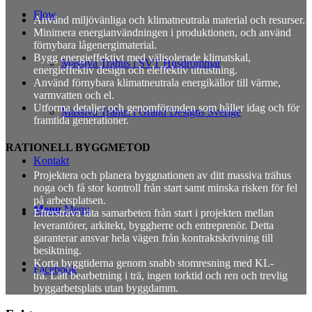
Flow
Använd miljövänliga och klimatneutrala material och resurser.
Minimera energianvändningen i produktionen, och använd
förnybara lågenergimaterial.
Bygg energieffektivt med välisolerade klimatskal,
Massiva Trähus i SVT Husdrömmar
energieffektiv design och eleffektiv utrustning.
Använd förnybara klimatneutrala energikällor till värme,
varmvatten och el.
Utforma detaljer och genomföranden som håller idag och för
Massiva Trähus i Grand Designs Sverige
framtida generationer.
RATIONELL BYGGMETOD
Kontakt
Projektera och planera byggnationen av ditt massiva trähus
noga och få stor kontroll från start samt minska risken för fel
på arbetsplatsen.
Menu
Menu
Eftersträva täta samarbeten från start i projekten mellan
leverantörer, arkitekt, byggherre och entreprenör. Detta
garanterar ansvar hela vägen från kontraktskrivning till
besiktning.
Korta byggtiderna genom snabb stomresning med KL-
Facebook
trä. Lätt bearbetning i trä, ingen torktid och ren och trevlig
byggarbetsplats utan byggdamm.