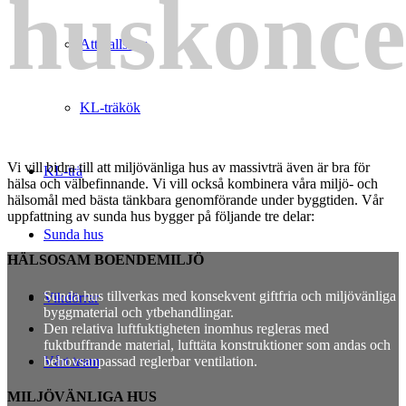
huskonce
Attefallshus
KL-träkök
Vi vill bidra till att miljövänliga hus av massivträ även är bra för
KL-trä
hälsa och välbefinnande. Vi vill också kombinera våra miljö- och
hälsomål med bästa tänkbara genomförande under byggtiden. Vår
uppfattning av sunda hus bygger på följande tre delar:
Sunda hus
HÄLSOSAM BOENDEMILJÖ
Sunda hus tillverkas med konsekvent giftfria och miljövänliga
Vikdörrar
byggmaterial och ytbehandlingar.
Den relativa luftfuktigheten inomhus regleras med
fuktbuffrande material, lufttäta konstruktioner som andas och
behovsanpassad reglerbar ventilation.
Vårt team
MILJÖVÄNLIGA HUS